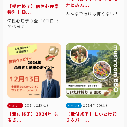
方にみん...
【受付終了】個性心理學
特別上級...
みんなで行けば怖くない！
個性心理學の全てが1日で
学べます
セミナー
2024.12.13(金)
イベント
2024.11.30(土)
【受付終了】2024年 ふ
【受付終了】しいたけ狩
るさ...
り＆バー...