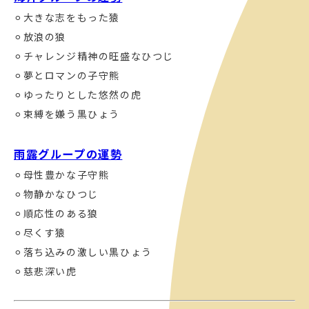
⚪︎大きな志をもった猿
⚪︎放浪の狼
⚪︎チャレンジ精神の旺盛なひつじ
⚪︎夢とロマンの子守熊
⚪︎ゆったりとした悠然の虎
⚪︎束縛を嫌う黒ひょう
雨露グループの運勢
⚪︎母性豊かな子守熊
⚪︎物静かなひつじ
⚪︎順応性のある狼
⚪︎尽くす猿
⚪︎落ち込みの激しい黒ひょう
⚪︎慈悲深い虎