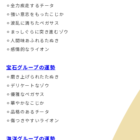
⚪︎全力疾走するチータ
⚪︎強い意志をもったこじか
⚪︎波乱に満ちたペガサス
⚪︎まっしぐらに突き進むゾウ
⚪︎人間味あふれるたぬき
⚪︎感情的なライオン
宝石グループの運勢
⚪︎磨き上げられたたぬき
⚪︎デリケートなゾウ
⚪︎優雅なペガサス
⚪︎華やかなこじか
⚪︎品格のあるチータ
⚪︎傷つきやすいライオン
海洋グループの運勢