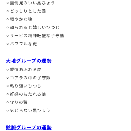
⚪︎面倒見のいい黒ひょう
⚪︎どっしりとした猿
⚪︎穏やかな狼
⚪︎頼られると嬉しいひつじ
⚪︎サービス精神旺盛な子守熊
⚪︎パワフルな虎
大地グループの運勢
⚪︎愛情あふれる虎
⚪︎コアラの中の子守熊
⚪︎粘り強いひつじ
⚪︎好感のもたれる狼
⚪︎守りの猿
⚪︎気どらない黒ひょう
鉱脈グループの運勢