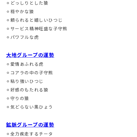
⚪︎どっしりとした猿
⚪︎穏やかな狼
⚪︎頼られると嬉しいひつじ
⚪︎サービス精神旺盛な子守熊
⚪︎パワフルな虎
大地グループの運勢
⚪︎愛情あふれる虎
⚪︎コアラの中の子守熊
⚪︎粘り強いひつじ
⚪︎好感のもたれる狼
⚪︎守りの猿
⚪︎気どらない黒ひょう
鉱脈グループの運勢
⚪︎全力疾走するチータ