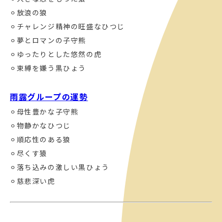
⚪︎放浪の狼
⚪︎チャレンジ精神の旺盛なひつじ
⚪︎夢とロマンの子守熊
⚪︎ゆったりとした悠然の虎
⚪︎束縛を嫌う黒ひょう
雨露グループの運勢
⚪︎母性豊かな子守熊
⚪︎物静かなひつじ
⚪︎順応性のある狼
⚪︎尽くす猿
⚪︎落ち込みの激しい黒ひょう
⚪︎慈悲深い虎