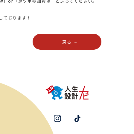
望」or「足ツボ参加希望」と送ってください。
しております！
戻る